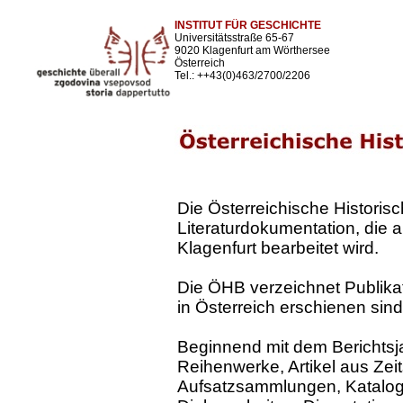
INSTITUT FÜR GESCHICHTE
Universitätsstraße 65-67
9020 Klagenfurt am Wörthersee
Österreich
Tel.: ++43(0)463/2700/2206
Die Österreichische Historisc
Literaturdokumentation, die a
Klagenfurt bearbeitet wird.
Die ÖHB verzeichnet Publika
in Österreich erschienen sind
Beginnend mit dem Berichts
Reihenwerke, Artikel aus Zeits
Aufsatzsammlungen, Katalo